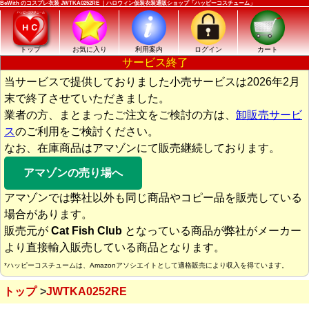
BeWith のコスプレ衣装 JWTKA0252RE ｜ハロウィン仮装衣装通販ショップ「ハッピーコスチューム」
トップ
お気に入り
利用案内
ログイン
カート
サービス終了
当サービスで提供しておりました小売サービスは2026年2月
末で終了させていただきました。
業者の方、まとまったご注文をご検討の方は、
卸販売サービ
ス
のご利用をご検討ください。
なお、在庫商品はアマゾンにて販売継続しております。
アマゾンの売り場へ
アマゾンでは弊社以外も同じ商品やコピー品を販売している
場合があります。
販売元が
Cat Fish Club
となっている商品が弊社がメーカー
より直接輸入販売している商品となります。
*ハッピーコスチュームは、Amazonアソシエイトとして適格販売により収入を得ています。
トップ
JWTKA0252RE