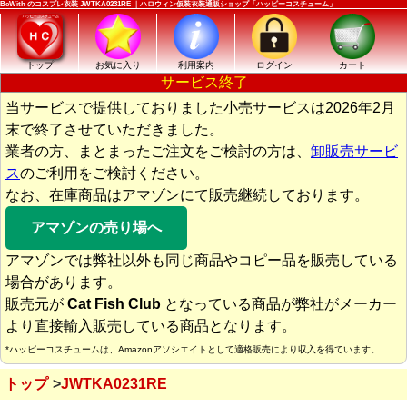
BeWith のコスプレ衣装 JWTKA0231RE ｜ハロウィン仮装衣装通販ショップ「ハッピーコスチューム」
トップ
お気に入り
利用案内
ログイン
カート
サービス終了
当サービスで提供しておりました小売サービスは2026年2月
末で終了させていただきました。
業者の方、まとまったご注文をご検討の方は、
卸販売サービ
ス
のご利用をご検討ください。
なお、在庫商品はアマゾンにて販売継続しております。
アマゾンの売り場へ
アマゾンでは弊社以外も同じ商品やコピー品を販売している
場合があります。
販売元が
Cat Fish Club
となっている商品が弊社がメーカー
より直接輸入販売している商品となります。
*ハッピーコスチュームは、Amazonアソシエイトとして適格販売により収入を得ています。
トップ
JWTKA0231RE