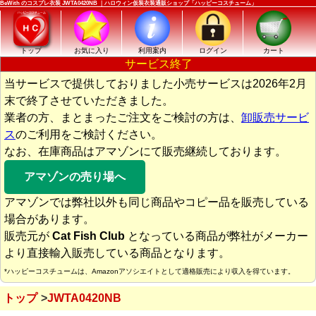
BeWith のコスプレ衣装 JWTA0420NB ｜ハロウィン仮装衣装通販ショップ「ハッピーコスチューム」
トップ
お気に入り
利用案内
ログイン
カート
サービス終了
当サービスで提供しておりました小売サービスは2026年2月
末で終了させていただきました。
業者の方、まとまったご注文をご検討の方は、
卸販売サービ
ス
のご利用をご検討ください。
なお、在庫商品はアマゾンにて販売継続しております。
アマゾンの売り場へ
アマゾンでは弊社以外も同じ商品やコピー品を販売している
場合があります。
販売元が
Cat Fish Club
となっている商品が弊社がメーカー
より直接輸入販売している商品となります。
*ハッピーコスチュームは、Amazonアソシエイトとして適格販売により収入を得ています。
トップ
JWTA0420NB