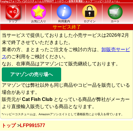
Forplay (フォープレイ)のコスチューム LFP991577 ｜ハロウィン仮装衣装通販ショップ「ハッピーコスチューム」
トップ
お気に入り
利用案内
ログイン
カート
サービス終了
当サービスで提供しておりました小売サービスは2026年2月
末で終了させていただきました。
業者の方、まとまったご注文をご検討の方は、
卸販売サービ
ス
のご利用をご検討ください。
なお、在庫商品はアマゾンにて販売継続しております。
アマゾンの売り場へ
アマゾンでは弊社以外も同じ商品やコピー品を販売している
場合があります。
販売元が
Cat Fish Club
となっている商品が弊社がメーカー
より直接輸入販売している商品となります。
*ハッピーコスチュームは、Amazonアソシエイトとして適格販売により収入を得ています。
トップ
LFP991577