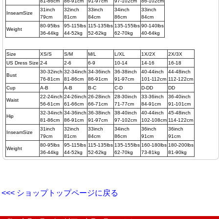
81-86cm
86-91cm
91-97cm
97-102cm
86-102cm
31inch
32inch
33inch
34inch
33inch
InseamSize
79cm
81cm
84cm
86cm
84cm
80-95lbs
95-115lbs
115-135lbs
135-155lbs
90-140lbs
Weight
36-44kg
44-52kg
52-62kg
62-70kg
40-64kg
Size
XS/S
S/M
M/L
L/XL
1X/2X
2X/3X
US Dress Size
2-4
2-6
6-9
10-14
14-16
16-18
30-32inch
32-34inch
34-36inch
36-38inch
40-44inch
44-48inch
Bust
76-81cm
81-86cm
86-91cm
91-97cm
101-112cm
112-122cm
Cup
A-B
A-B
B-C
C-D
D-DD
DD
22-24inch
24-26inch
26-28inch
28-30inch
33-36inch
36-40inch
Waist
56-61cm
61-66cm
66-71cm
71-77cm
84-91cm
91-101cm
32-34inch
34-36inch
36-38inch
38-40inch
40-44inch
45-48inch
Hip
81-86cm
86-91cm
91-97cm
97-102cm
102-108cm
114-122cm
31inch
32inch
33inch
34inch
36inch
36inch
InseamSize
79cm
81cm
84cm
86cm
91cm
91cm
80-95lbs
95-115lbs
115-135lbs
135-155lbs
160-180lbs
180-200lbs
Weight
36-44kg
44-52kg
52-62kg
62-70kg
73-81kg
81-90kg
<<< ショップトップページに戻る