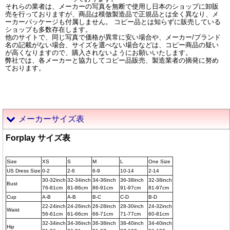
それらの業者は、メーカーの写真を無断で使用し日本のショップに卸販
売を行っておりますが、商品は模倣製造品で正規品とは全く異なり、メ
ーカーパッケージも付属しません。 コピー品とは知らずに販売している
ショップも多数存在します。
他のサイトで、同じ写真で価格が異常に安い場合や、メーカー/ブランド
名の記載がない場合、サイズを選べない場合などは、コピー商品の疑い
が高くなりますので、購入されないようにお願いいたします。
弊社では、各メーカーと協力してコピー品販売、製造業者の摘発に努め
ております。
メーカーサイズ表
Forplay サイズ表
Size
XS
S
M
L
One Size
US Dress Size
0-2
2-6
6-9
10-14
2-14
30-32inch
32-34inch
34-36inch
36-38inch
32-38inch
Bust
76-81cm
81-86cm
86-91cm
91-97cm
81-97cm
Cup
A-B
A-B
B-C
C-D
B-D
22-24inch
24-26inch
26-28inch
28-30inch
24-32inch
Waist
56-61cm
61-66cm
66-71cm
71-77cm
60-81cm
32-34inch
34-36inch
36-38inch
38-40inch
34-40inch
Hip