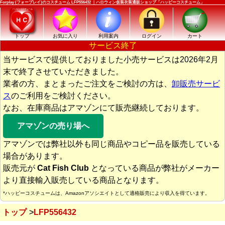
Forplay (フォープレイ)のコスチューム LFP556432 ｜ハロウィン仮装衣装通販ショップ「ハッピーコスチューム」
トップ
お気に入り
利用案内
ログイン
カート
サービス終了
当サービスで提供しておりました小売サービスは2026年2月
末で終了させていただきました。
業者の方、まとまったご注文をご検討の方は、
卸販売サービ
ス
のご利用をご検討ください。
なお、在庫商品はアマゾンにて販売継続しております。
アマゾンの売り場へ
アマゾンでは弊社以外も同じ商品やコピー品を販売している
場合があります。
販売元が
Cat Fish Club
となっている商品が弊社がメーカー
より直接輸入販売している商品となります。
*ハッピーコスチュームは、Amazonアソシエイトとして適格販売により収入を得ています。
トップ
LFP556432