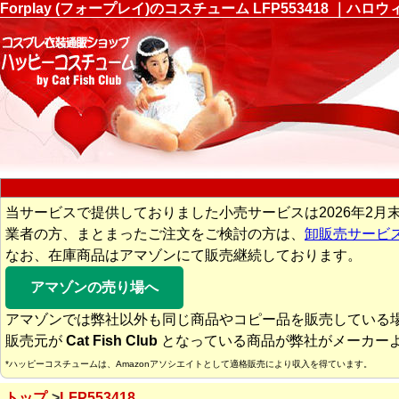
Forplay (フォープレイ)のコスチューム LFP553418
当サービスで提供しておりました小売サービスは2026年2月
業者の方、まとまったご注文をご検討の方は、
卸販売サービ
なお、在庫商品はアマゾンにて販売継続しております。
アマゾンの売り場へ
アマゾンでは弊社以外も同じ商品やコピー品を販売している
販売元が
Cat Fish Club
となっている商品が弊社がメーカー
*ハッピーコスチュームは、Amazonアソシエイトとして適格販売により収入を得ています。
トップ
LFP553418