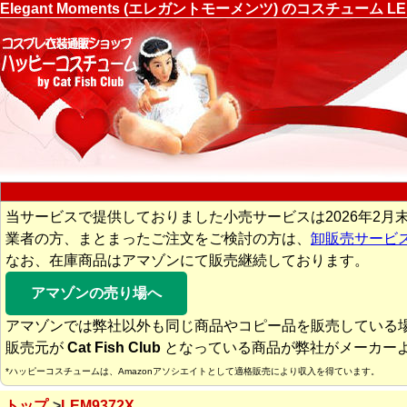
Elegant Moments (エレガントモーメンツ) のコスチュ
当サービスで提供しておりました小売サービスは2026年2月
業者の方、まとまったご注文をご検討の方は、
卸販売サービ
なお、在庫商品はアマゾンにて販売継続しております。
アマゾンの売り場へ
アマゾンでは弊社以外も同じ商品やコピー品を販売している
販売元が
Cat Fish Club
となっている商品が弊社がメーカー
*ハッピーコスチュームは、Amazonアソシエイトとして適格販売により収入を得ています。
トップ
LEM9372X