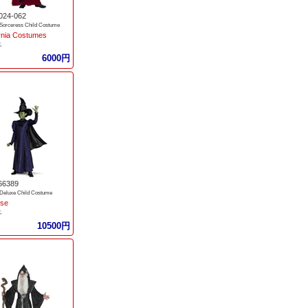
024-062
 Sorceress Child Costume
ornia Costumes
子
6000円
66389
 Deluxe Child Costume
ise
子
10500円