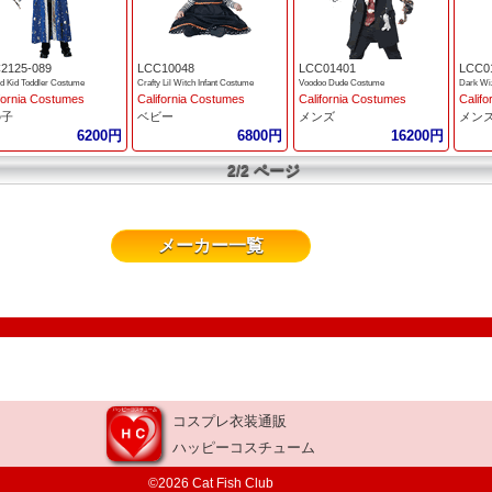
2125-089
LCC10048
LCC01401
LCC0
d Kid Toddler Costume
Crafty Lil Witch Infant Costume
Voodoo Dude Costume
Dark Wi
fornia Costumes
California Costumes
California Costumes
Calif
の子
ベビー
メンズ
メン
6200円
6800円
16200円
2/2 ページ
メーカー一覧
コスプレ衣装通販
ハッピーコスチューム
©2026 Cat Fish Club