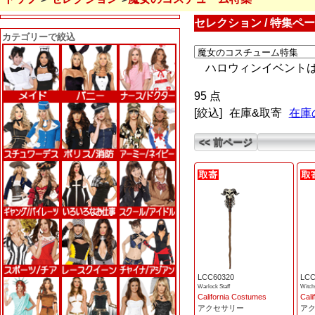
セレクション / 特集ペ
カテゴリーで絞込
ハロウィンイベント
95 点
[絞込]
在庫&取寄
在庫
<< 前ページ
LCC60320
LCC
Warlock Staff
Witch
California Costumes
Cali
アクセサリー
ア