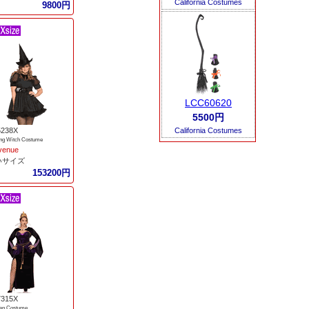
California Costumes
9800円
LCC60620
5500円
California Costumes
5238X
ing Witch Costume
venue
いサイズ
153200円
7315X
een Costume