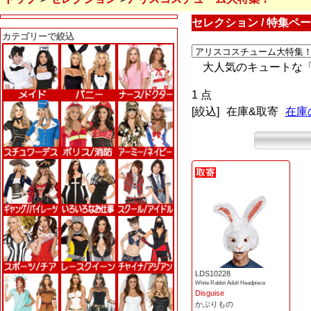
セレクション / 特集ペ
カテゴリーで絞込
大人気のキュートな
1 点
[絞込]
在庫&取寄
在庫
LDS10228
White Rabbit Adult Headpiece
Disguise
かぶりもの