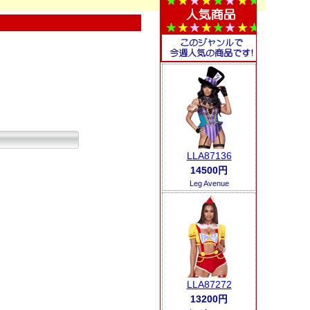
LLA87136
14500円
Leg Avenue
LLA87272
13200円