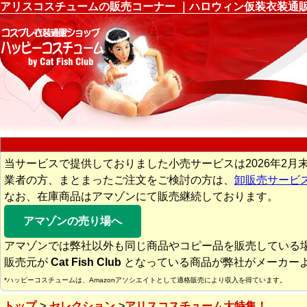
アリスコスチュームの販売コーナー ｜ハロウィン仮装衣装通
当サービスで提供しておりました小売サービスは2026年2月
業者の方、まとまったご注文をご検討の方は、
卸販売サービ
なお、在庫商品はアマゾンにて販売継続しております。
アマゾンの売り場へ
アマゾンでは弊社以外も同じ商品やコピー品を販売している
販売元が
Cat Fish Club
となっている商品が弊社がメーカー
*ハッピーコスチュームは、Amazonアソシエイトとして適格販売により収入を得ています。
トップ
セレクション
アリスコスチューム大特集！