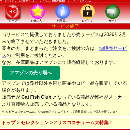
アリスコスチュームの販売コーナー ｜ハロウィン仮装衣装通販「ハッピーコスチューム」
トップ
お気に入り
利用案内
ログイン
カート
サービス終了
当サービスで提供しておりました小売サービスは2026年2月
末で終了させていただきました。
業者の方、まとまったご注文をご検討の方は、
卸販売サービ
ス
のご利用をご検討ください。
なお、在庫商品はアマゾンにて販売継続しております。
アマゾンの売り場へ
アマゾンでは弊社以外も同じ商品やコピー品を販売している
場合があります。
販売元が
Cat Fish Club
となっている商品が弊社がメーカー
より直接輸入販売している商品となります。
*ハッピーコスチュームは、Amazonアソシエイトとして適格販売により収入を得ています。
トップ
セレクション
アリスコスチューム大特集！