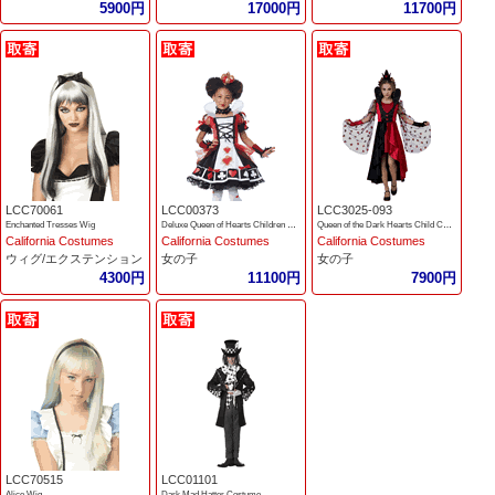
5900円
17000円
11700円
LCC70061
LCC00373
LCC3025-093
Enchanted Tresses Wig
Deluxe Queen of Hearts Children Costume
Queen of the Dark Hearts Child Costume
California Costumes
California Costumes
California Costumes
ウィグ/エクステンション
女の子
女の子
4300円
11100円
7900円
LCC70515
LCC01101
Alice Wig
Dark Mad Hatter Costume