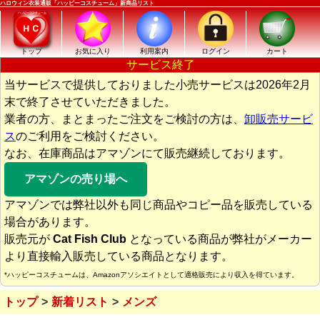
ハロウィン衣装通販「ハッピーコスチューム」新商品リスト
トップ
お気に入り
利用案内
ログイン
カート
サービス終了
当サービスで提供しておりました小売サービスは2026年2月
末で終了させていただきました。
業者の方、まとまったご注文をご検討の方は、
卸販売サービ
ス
のご利用をご検討ください。
なお、在庫商品はアマゾンにて販売継続しております。
アマゾンの売り場へ
アマゾンでは弊社以外も同じ商品やコピー品を販売している
場合があります。
販売元が
Cat Fish Club
となっている商品が弊社がメーカー
より直接輸入販売している商品となります。
*ハッピーコスチュームは、Amazonアソシエイトとして適格販売により収入を得ています。
トップ
新着リスト
メンズ