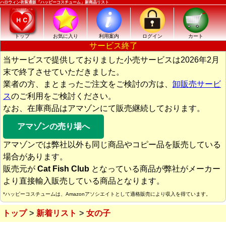
ハロウィン衣装通販「ハッピーコスチューム」新商品リスト
トップ
お気に入り
利用案内
ログイン
カート
サービス終了
当サービスで提供しておりました小売サービスは2026年2月
末で終了させていただきました。
業者の方、まとまったご注文をご検討の方は、
卸販売サービ
ス
のご利用をご検討ください。
なお、在庫商品はアマゾンにて販売継続しております。
アマゾンの売り場へ
アマゾンでは弊社以外も同じ商品やコピー品を販売している
場合があります。
販売元が
Cat Fish Club
となっている商品が弊社がメーカー
より直接輸入販売している商品となります。
*ハッピーコスチュームは、Amazonアソシエイトとして適格販売により収入を得ています。
トップ
新着リスト
女の子