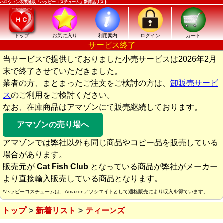
ハロウィン衣装通販「ハッピーコスチューム」新商品リスト
トップ
お気に入り
利用案内
ログイン
カート
サービス終了
当サービスで提供しておりました小売サービスは2026年2月
末で終了させていただきました。
業者の方、まとまったご注文をご検討の方は、
卸販売サービ
ス
のご利用をご検討ください。
なお、在庫商品はアマゾンにて販売継続しております。
アマゾンの売り場へ
アマゾンでは弊社以外も同じ商品やコピー品を販売している
場合があります。
販売元が
Cat Fish Club
となっている商品が弊社がメーカー
より直接輸入販売している商品となります。
*ハッピーコスチュームは、Amazonアソシエイトとして適格販売により収入を得ています。
トップ
新着リスト
ティーンズ