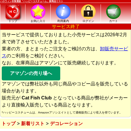
ハロウィン衣装通販「ハッピーコスチューム」新商品リスト
トップ
お気に入り
利用案内
ログイン
カート
サービス終了
当サービスで提供しておりました小売サービスは2026年2月
末で終了させていただきました。
業者の方、まとまったご注文をご検討の方は、
卸販売サービ
ス
のご利用をご検討ください。
なお、在庫商品はアマゾンにて販売継続しております。
アマゾンの売り場へ
アマゾンでは弊社以外も同じ商品やコピー品を販売している
場合があります。
販売元が
Cat Fish Club
となっている商品が弊社がメーカー
より直接輸入販売している商品となります。
*ハッピーコスチュームは、Amazonアソシエイトとして適格販売により収入を得ています。
トップ
新着リスト
デコレーション