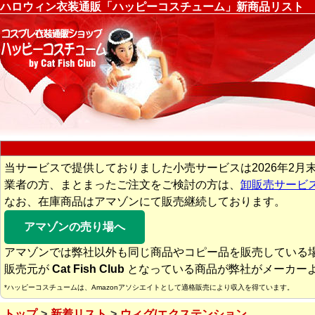
ハロウィン衣装通販「ハッピーコスチューム」新商品リスト
当サービスで提供しておりました小売サービスは2026年2月
業者の方、まとまったご注文をご検討の方は、
卸販売サービ
なお、在庫商品はアマゾンにて販売継続しております。
アマゾンの売り場へ
アマゾンでは弊社以外も同じ商品やコピー品を販売している
販売元が
Cat Fish Club
となっている商品が弊社がメーカー
*ハッピーコスチュームは、Amazonアソシエイトとして適格販売により収入を得ています。
トップ
新着リスト
ウィグ/エクステンション