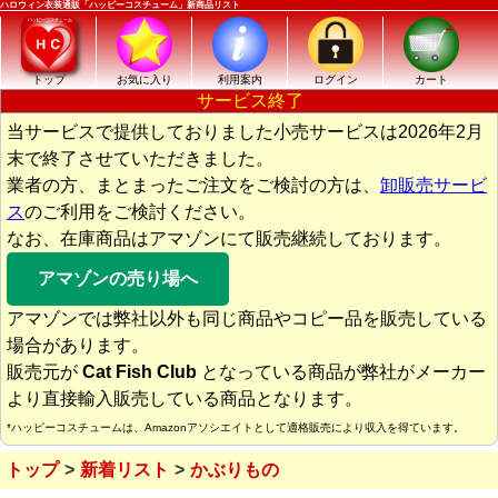
ハロウィン衣装通販「ハッピーコスチューム」新商品リスト
トップ
お気に入り
利用案内
ログイン
カート
サービス終了
当サービスで提供しておりました小売サービスは2026年2月
末で終了させていただきました。
業者の方、まとまったご注文をご検討の方は、
卸販売サービ
ス
のご利用をご検討ください。
なお、在庫商品はアマゾンにて販売継続しております。
アマゾンの売り場へ
アマゾンでは弊社以外も同じ商品やコピー品を販売している
場合があります。
販売元が
Cat Fish Club
となっている商品が弊社がメーカー
より直接輸入販売している商品となります。
*ハッピーコスチュームは、Amazonアソシエイトとして適格販売により収入を得ています。
トップ
新着リスト
かぶりもの