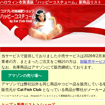
ハロウィン衣装通販「ハッピーコスチューム」新商品リスト
当サービスで提供しておりました小売サービスは2026年2月
業者の方、まとまったご注文をご検討の方は、
卸販売サービ
なお、在庫商品はアマゾンにて販売継続しております。
アマゾンの売り場へ
アマゾンでは弊社以外も同じ商品やコピー品を販売している
販売元が
Cat Fish Club
となっている商品が弊社がメーカー
*ハッピーコスチュームは、Amazonアソシエイトとして適格販売により収入を得ています。
トップ
新着リスト
シューズ