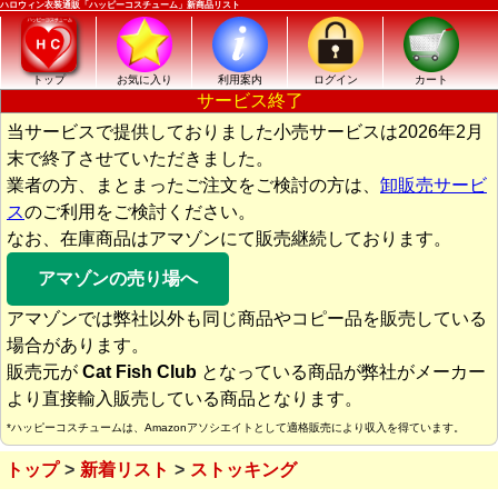
ハロウィン衣装通販「ハッピーコスチューム」新商品リスト
トップ
お気に入り
利用案内
ログイン
カート
サービス終了
当サービスで提供しておりました小売サービスは2026年2月
末で終了させていただきました。
業者の方、まとまったご注文をご検討の方は、
卸販売サービ
ス
のご利用をご検討ください。
なお、在庫商品はアマゾンにて販売継続しております。
アマゾンの売り場へ
アマゾンでは弊社以外も同じ商品やコピー品を販売している
場合があります。
販売元が
Cat Fish Club
となっている商品が弊社がメーカー
より直接輸入販売している商品となります。
*ハッピーコスチュームは、Amazonアソシエイトとして適格販売により収入を得ています。
トップ
新着リスト
ストッキング