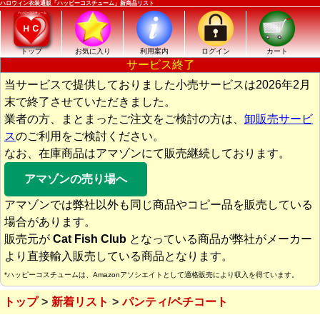
ハロウィン衣装通販「ハッピーコスチューム」新商品リスト
トップ
お気に入り
利用案内
ログイン
カート
サービス終了
当サービスで提供しておりました小売サービスは2026年2月
末で終了させていただきました。
業者の方、まとまったご注文をご検討の方は、
卸販売サービ
ス
のご利用をご検討ください。
なお、在庫商品はアマゾンにて販売継続しております。
アマゾンの売り場へ
アマゾンでは弊社以外も同じ商品やコピー品を販売している
場合があります。
販売元が
Cat Fish Club
となっている商品が弊社がメーカー
より直接輸入販売している商品となります。
*ハッピーコスチュームは、Amazonアソシエイトとして適格販売により収入を得ています。
トップ
新着リスト
パンティ/ペチコート