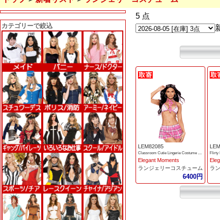
5 点
カテゴリーで絞込
LEM82085
LEM
Classroom Cutie Lingerie Costume 3pc Set
Flirt
Elegant Moments
Ele
ランジェリーコスチューム
ラ
6400円