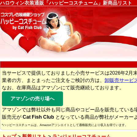
ハロウィン衣装通販「ハッピーコスチューム」新商品リスト
当サービスで提供しておりました小売サービスは2026年2月
業者の方、まとまったご注文をご検討の方は、
卸販売サービ
なお、在庫商品はアマゾンにて販売継続しております。
アマゾンの売り場へ
アマゾンでは弊社以外も同じ商品やコピー品を販売している
販売元が
Cat Fish Club
となっている商品が弊社がメーカー
*ハッピーコスチュームは、Amazonアソシエイトとして適格販売により収入を得ています。
トップ
新着リスト
ランジェリーコスチューム