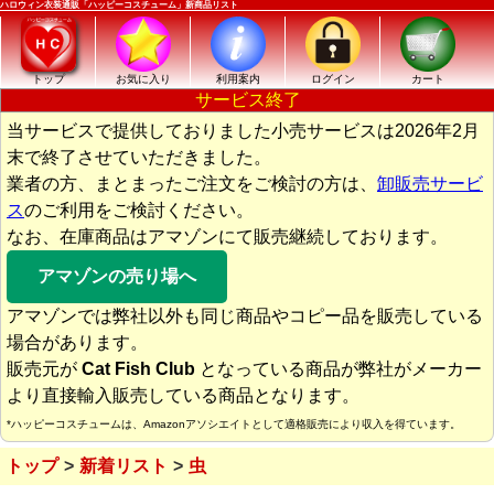
ハロウィン衣装通販「ハッピーコスチューム」新商品リスト
トップ
お気に入り
利用案内
ログイン
カート
サービス終了
当サービスで提供しておりました小売サービスは2026年2月
末で終了させていただきました。
業者の方、まとまったご注文をご検討の方は、
卸販売サービ
ス
のご利用をご検討ください。
なお、在庫商品はアマゾンにて販売継続しております。
アマゾンの売り場へ
アマゾンでは弊社以外も同じ商品やコピー品を販売している
場合があります。
販売元が
Cat Fish Club
となっている商品が弊社がメーカー
より直接輸入販売している商品となります。
*ハッピーコスチュームは、Amazonアソシエイトとして適格販売により収入を得ています。
トップ
新着リスト
虫