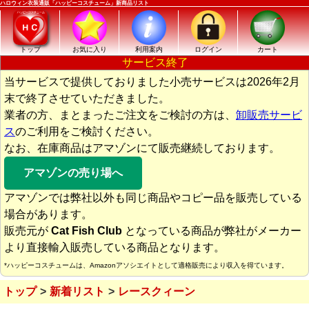
ハロウィン衣装通販「ハッピーコスチューム」新商品リスト
トップ
お気に入り
利用案内
ログイン
カート
サービス終了
当サービスで提供しておりました小売サービスは2026年2月
末で終了させていただきました。
業者の方、まとまったご注文をご検討の方は、
卸販売サービ
ス
のご利用をご検討ください。
なお、在庫商品はアマゾンにて販売継続しております。
アマゾンの売り場へ
アマゾンでは弊社以外も同じ商品やコピー品を販売している
場合があります。
販売元が
Cat Fish Club
となっている商品が弊社がメーカー
より直接輸入販売している商品となります。
*ハッピーコスチュームは、Amazonアソシエイトとして適格販売により収入を得ています。
トップ
新着リスト
レースクィーン