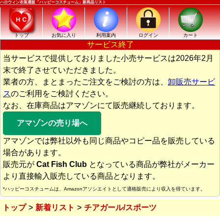
ハロウィン衣装通販「ハッピーコスチューム」新商品リスト
トップ
お気に入り
利用案内
ログイン
カート
サービス終了
当サービスで提供しておりました小売サービスは2026年2月
末で終了させていただきました。
業者の方、まとまったご注文をご検討の方は、
卸販売サービ
ス
のご利用をご検討ください。
なお、在庫商品はアマゾンにて販売継続しております。
アマゾンの売り場へ
アマゾンでは弊社以外も同じ商品やコピー品を販売している
場合があります。
販売元が
Cat Fish Club
となっている商品が弊社がメーカー
より直接輸入販売している商品となります。
*ハッピーコスチュームは、Amazonアソシエイトとして適格販売により収入を得ています。
トップ
新着リスト
チアガール/スポーツ