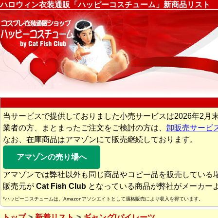
ハロウィン衣装通販「ハッピーコスチューム」新商品リスト
当サービスで提供しておりました小売サービスは2026年2月
業者の方、まとまったご注文をご検討の方は、
卸販売サービ
なお、在庫商品はアマゾンにて販売継続しております。
アマゾンの売り場へ
アマゾンでは弊社以外も同じ商品やコピー品を販売している
販売元が
Cat Fish Club
となっている商品が弊社がメーカー
*ハッピーコスチュームは、Amazonアソシエイトとして適格販売により収入を得ています。
トップ
新着リスト
ギャング/パイレーツ