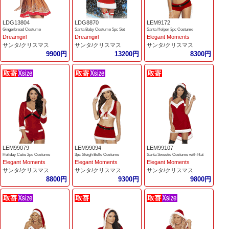
LDG13804
LDG8870
LEM9172
Gingerbread Costume
Santa Baby Costume 5pc Set
Santa Helper 3pc Costume
Dreamgirl
Dreamgirl
Elegant Moments
サンタ/クリスマス
サンタ/クリスマス
サンタ/クリスマス
9900円
13200円
8300円
LEM99079
LEM99094
LEM99107
Holiday Cutie 2pc Costume
3pc Sleigh Belle Costume
Santa Sweetie Costume with Hat
Elegant Moments
Elegant Moments
Elegant Moments
サンタ/クリスマス
サンタ/クリスマス
サンタ/クリスマス
8800円
9300円
9800円