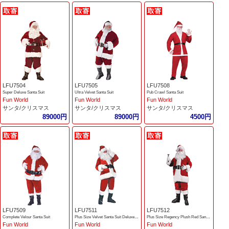
LFU7504
LFU7505
LFU7508
Super Deluxe Santa Suit
Ultra Velvet Santa Suit
Pub Crawl Santa Suit
Fun World
Fun World
Fun World
サンタ/クリスマス
サンタ/クリスマス
サンタ/クリスマス
89000円
89000円
4500円
LFU7509
LFU7511
LFU7512
Complete Velour Santa Suit
Plus Size Velvet Santa Suit Deluxe Velour
Plus Size Regency Plush Red Santa Suit
Fun World
Fun World
Fun World