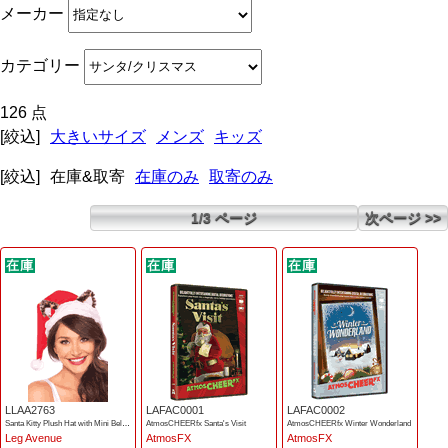
メーカー
カテゴリー
126 点
[絞込]
大きいサイズ
メンズ
キッズ
[絞込]
在庫&取寄
在庫のみ
取寄のみ
1/3 ページ
次ページ >>
LLAA2763
LAFAC0001
LAFAC0002
Santa Kitty Plush Hat with Mini Bell Bow
AtmosCHEERfx Santa's Visit
AtmosCHEERfx Winter Wonderland
Leg Avenue
AtmosFX
AtmosFX