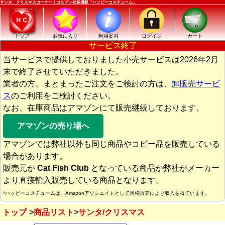
サンタ、クリスマスコーナー｜コスプレ衣装通販「ハッピーコスチューム」
トップ
お気に入り
利用案内
ログイン
カート
サービス終了
当サービスで提供しておりました小売サービスは2026年2月
末で終了させていただきました。
業者の方、まとまったご注文をご検討の方は、
卸販売サービ
ス
のご利用をご検討ください。
なお、在庫商品はアマゾンにて販売継続しております。
アマゾンの売り場へ
アマゾンでは弊社以外も同じ商品やコピー品を販売している
場合があります。
販売元が
Cat Fish Club
となっている商品が弊社がメーカー
より直接輸入販売している商品となります。
*ハッピーコスチュームは、Amazonアソシエイトとして適格販売により収入を得ています。
トップ
商品リスト
サンタ/クリスマス