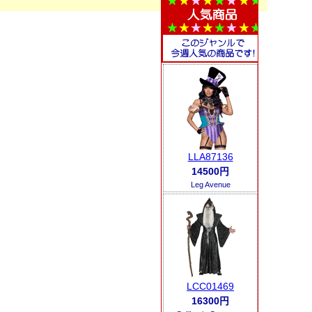
LLA87136
14500円
Leg Avenue
LCC01469
16300円