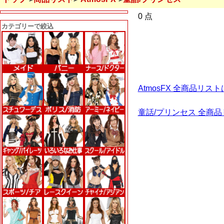
0 点
カテゴリーで絞込
AtmosFX 全商品リス
童話/プリンセス 全商