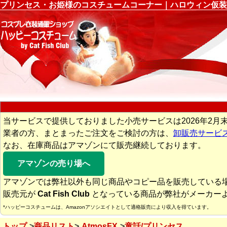
プリンセス・お姫様のコスチュームコーナー｜ハロウィン仮装
当サービスで提供しておりました小売サービスは2026年2月
業者の方、まとまったご注文をご検討の方は、
卸販売サービ
なお、在庫商品はアマゾンにて販売継続しております。
アマゾンの売り場へ
アマゾンでは弊社以外も同じ商品やコピー品を販売している
販売元が
Cat Fish Club
となっている商品が弊社がメーカー
*ハッピーコスチュームは、Amazonアソシエイトとして適格販売により収入を得ています。
トップ
商品リスト
AtmosFX
童話/プリンセス