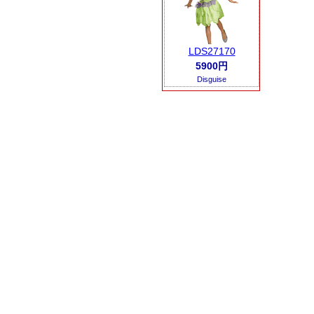
LDS27170
5900円
Disguise