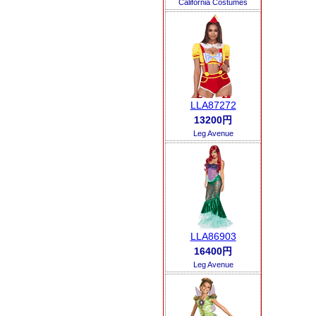
California Costumes
LLA87272
13200円
Leg Avenue
LLA86903
16400円
Leg Avenue