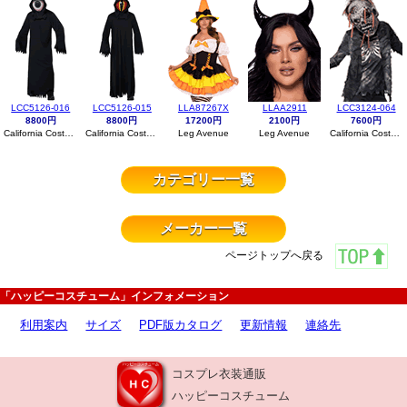
LCC5126-016
LCC5126-015
LLA87267X
LLAA2911
LCC3124-064
8800円
8800円
17200円
2100円
7600円
California Costumes
California Costumes
Leg Avenue
Leg Avenue
California Costumes
カテゴリー一覧
メーカー一覧
ページトップへ戻る
「ハッピーコスチューム」インフォメーション
利用案内
サイズ
PDF版カタログ
更新情報
連絡先
コスプレ衣装通販
ハッピーコスチューム