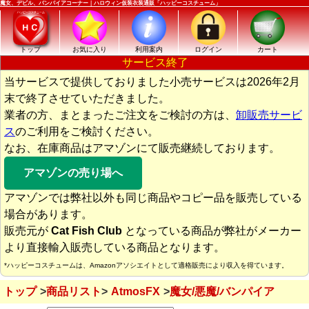
魔女、デビル、バンパイアコーナー｜ハロウィン仮装衣装通販「ハッピーコスチューム」
トップ
お気に入り
利用案内
ログイン
カート
サービス終了
当サービスで提供しておりました小売サービスは2026年2月
末で終了させていただきました。
業者の方、まとまったご注文をご検討の方は、
卸販売サービ
ス
のご利用をご検討ください。
なお、在庫商品はアマゾンにて販売継続しております。
アマゾンの売り場へ
アマゾンでは弊社以外も同じ商品やコピー品を販売している
場合があります。
販売元が
Cat Fish Club
となっている商品が弊社がメーカー
より直接輸入販売している商品となります。
*ハッピーコスチュームは、Amazonアソシエイトとして適格販売により収入を得ています。
トップ
商品リスト
AtmosFX
魔女/悪魔/バンパイア