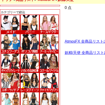
0 点
カテゴリーで絞込
AtmosFX 全商品リス
妖精/天使 全商品リス