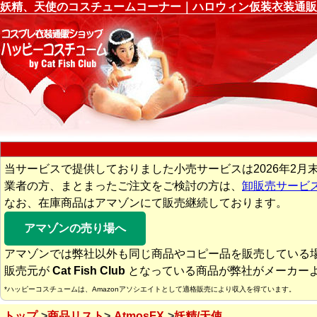
妖精、天使のコスチュームコーナー｜ハロウィン仮装衣装通販
当サービスで提供しておりました小売サービスは2026年2月
業者の方、まとまったご注文をご検討の方は、
卸販売サービ
なお、在庫商品はアマゾンにて販売継続しております。
アマゾンの売り場へ
アマゾンでは弊社以外も同じ商品やコピー品を販売している
販売元が
Cat Fish Club
となっている商品が弊社がメーカー
*ハッピーコスチュームは、Amazonアソシエイトとして適格販売により収入を得ています。
トップ
商品リスト
AtmosFX
妖精/天使