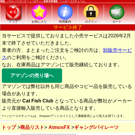
海賊、パイレーツコーナー｜ハロウィン仮装衣装通販「ハッピーコスチューム」
トップ
お気に入り
利用案内
ログイン
カート
サービス終了
当サービスで提供しておりました小売サービスは2026年2月
末で終了させていただきました。
業者の方、まとまったご注文をご検討の方は、
卸販売サービ
ス
のご利用をご検討ください。
なお、在庫商品はアマゾンにて販売継続しております。
アマゾンの売り場へ
アマゾンでは弊社以外も同じ商品やコピー品を販売している
場合があります。
販売元が
Cat Fish Club
となっている商品が弊社がメーカー
より直接輸入販売している商品となります。
*ハッピーコスチュームは、Amazonアソシエイトとして適格販売により収入を得ています。
トップ
商品リスト
AtmosFX
ギャング/パイレーツ