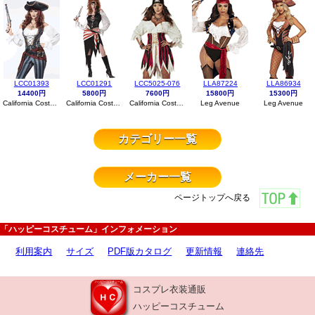
LCC01393
LCC01291
LCC5025-076
LLA87224
LLA86934
14400円
5800円
7600円
15800円
15300円
California Costumes
California Costumes
California Costumes
Leg Avenue
Leg Avenue
カテゴリー一覧
メーカー一覧
ページトップへ戻る
「ハッピーコスチューム」インフォメーション
利用案内
サイズ
PDF版カタログ
更新情報
連絡先
コスプレ衣装通販
ハッピーコスチューム