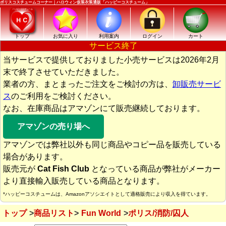
ポリスコスチュームコーナー｜ハロウィン仮装衣装通販「ハッピーコスチューム」
トップ
お気に入り
利用案内
ログイン
カート
サービス終了
当サービスで提供しておりました小売サービスは2026年2月
末で終了させていただきました。
業者の方、まとまったご注文をご検討の方は、
卸販売サービ
ス
のご利用をご検討ください。
なお、在庫商品はアマゾンにて販売継続しております。
アマゾンの売り場へ
アマゾンでは弊社以外も同じ商品やコピー品を販売している
場合があります。
販売元が
Cat Fish Club
となっている商品が弊社がメーカー
より直接輸入販売している商品となります。
*ハッピーコスチュームは、Amazonアソシエイトとして適格販売により収入を得ています。
トップ
商品リスト
Fun World
ポリス/消防/囚人