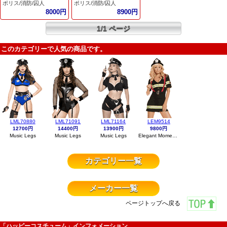
ポリス/消防/囚人
ポリス/消防/囚人
8000円
8900円
1/1 ページ
このカテゴリーで人気の商品です。
LML70880
LML71091
LML71164
LEM9514
12700円
14400円
13900円
9800円
Music Legs
Music Legs
Music Legs
Elegant Moments
カテゴリー一覧
メーカー一覧
ページトップへ戻る
「ハッピーコスチューム」インフォメーション