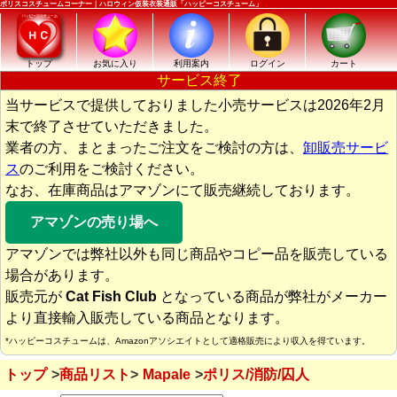
ポリスコスチュームコーナー｜ハロウィン仮装衣装通販「ハッピーコスチューム」
トップ
お気に入り
利用案内
ログイン
カート
サービス終了
当サービスで提供しておりました小売サービスは2026年2月
末で終了させていただきました。
業者の方、まとまったご注文をご検討の方は、
卸販売サービ
ス
のご利用をご検討ください。
なお、在庫商品はアマゾンにて販売継続しております。
アマゾンの売り場へ
アマゾンでは弊社以外も同じ商品やコピー品を販売している
場合があります。
販売元が
Cat Fish Club
となっている商品が弊社がメーカー
より直接輸入販売している商品となります。
*ハッピーコスチュームは、Amazonアソシエイトとして適格販売により収入を得ています。
トップ
商品リスト
Mapale
ポリス/消防/囚人