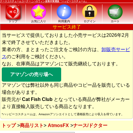
ナースコスチュームコーナー｜ハロウィン仮装衣装通販「ハッピーコスチューム」
トップ
お気に入り
利用案内
ログイン
カート
サービス終了
当サービスで提供しておりました小売サービスは2026年2月
末で終了させていただきました。
業者の方、まとまったご注文をご検討の方は、
卸販売サービ
ス
のご利用をご検討ください。
なお、在庫商品はアマゾンにて販売継続しております。
アマゾンの売り場へ
アマゾンでは弊社以外も同じ商品やコピー品を販売している
場合があります。
販売元が
Cat Fish Club
となっている商品が弊社がメーカー
より直接輸入販売している商品となります。
*ハッピーコスチュームは、Amazonアソシエイトとして適格販売により収入を得ています。
トップ
商品リスト
AtmosFX
ナース/ドクター