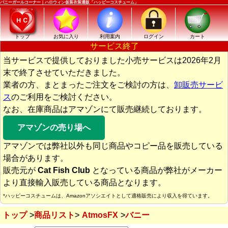
バニーガールコーナー｜ハロウィン仮装衣装通販「ハッピーコスチューム」
トップ
お気に入り
利用案内
ログイン
カート
サービス終了
当サービスで提供しておりました小売サービスは2026年2月
末で終了させていただきました。
業者の方、まとまったご注文をご検討の方は、
卸販売サービ
ス
のご利用をご検討ください。
なお、在庫商品はアマゾンにて販売継続しております。
アマゾンの売り場へ
アマゾンでは弊社以外も同じ商品やコピー品を販売している
場合があります。
販売元が
Cat Fish Club
となっている商品が弊社がメーカー
より直接輸入販売している商品となります。
*ハッピーコスチュームは、Amazonアソシエイトとして適格販売により収入を得ています。
トップ
商品リスト
AtmosFX
バニー