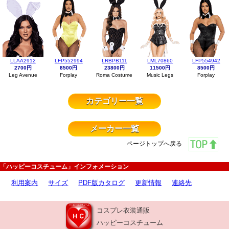
LLAA2912
LFP552994
LRBPB111
LML70860
LFP554942
2700円
8500円
23800円
11500円
8500円
Leg Avenue
Forplay
Roma Costume
Music Legs
Forplay
カテゴリー一覧
メーカー一覧
ページトップへ戻る
「ハッピーコスチューム」インフォメーション
利用案内
サイズ
PDF版カタログ
更新情報
連絡先
コスプレ衣装通販
ハッピーコスチューム