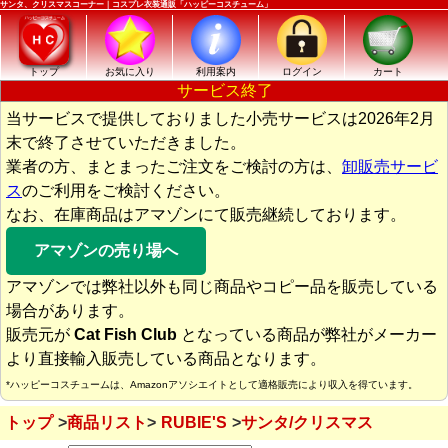
サンタ、クリスマスコーナー｜コスプレ衣装通販「ハッピーコスチューム」
トップ
お気に入り
利用案内
ログイン
カート
サービス終了
当サービスで提供しておりました小売サービスは2026年2月
末で終了させていただきました。
業者の方、まとまったご注文をご検討の方は、
卸販売サービ
ス
のご利用をご検討ください。
なお、在庫商品はアマゾンにて販売継続しております。
アマゾンの売り場へ
アマゾンでは弊社以外も同じ商品やコピー品を販売している
場合があります。
販売元が
Cat Fish Club
となっている商品が弊社がメーカー
より直接輸入販売している商品となります。
*ハッピーコスチュームは、Amazonアソシエイトとして適格販売により収入を得ています。
トップ
商品リスト
RUBIE'S
サンタ/クリスマス