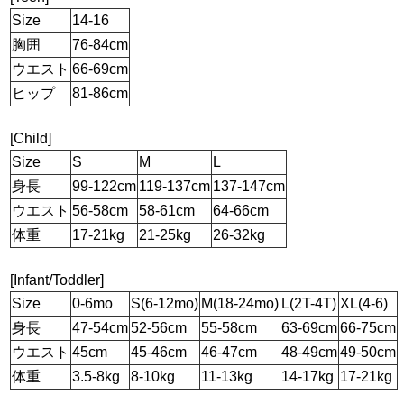
Size
14-16
胸囲
76-84cm
ウエスト
66-69cm
ヒップ
81-86cm
[Child]
Size
S
M
L
身長
99-122cm
119-137cm
137-147cm
ウエスト
56-58cm
58-61cm
64-66cm
体重
17-21kg
21-25kg
26-32kg
[Infant/Toddler]
Size
0-6mo
S(6-12mo)
M(18-24mo)
L(2T-4T)
XL(4-6)
身長
47-54cm
52-56cm
55-58cm
63-69cm
66-75cm
ウエスト
45cm
45-46cm
46-47cm
48-49cm
49-50cm
体重
3.5-8kg
8-10kg
11-13kg
14-17kg
17-21kg