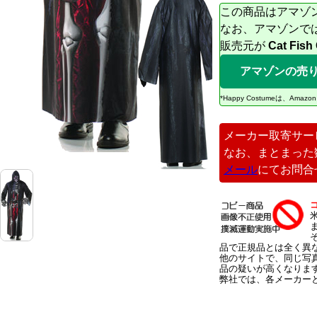
この商品はアマゾ
なお、アマゾンで
販売元が
Cat Fish
アマゾンの売
*Happy Costumeは、
メーカー取寄サー
なお、まとまった
メール
にてお問合
品で正規品とは全く異
他のサイトで、同じ写
品の疑いが高くなりま
弊社では、各メーカー