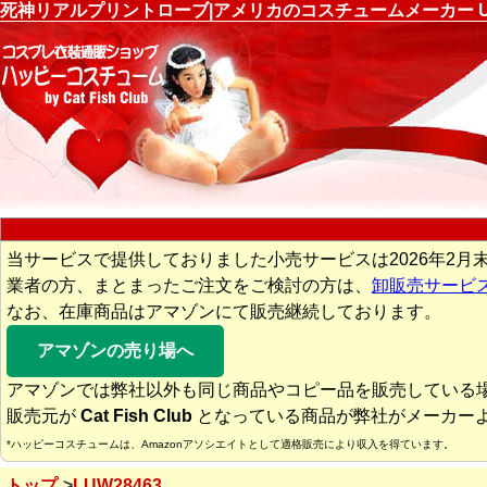
死神リアルプリントローブ|アメリカのコスチュームメーカー Und
当サービスで提供しておりました小売サービスは2026年2月
業者の方、まとまったご注文をご検討の方は、
卸販売サービ
なお、在庫商品はアマゾンにて販売継続しております。
アマゾンの売り場へ
アマゾンでは弊社以外も同じ商品やコピー品を販売している
販売元が
Cat Fish Club
となっている商品が弊社がメーカー
*ハッピーコスチュームは、Amazonアソシエイトとして適格販売により収入を得ています。
トップ
LUW28463