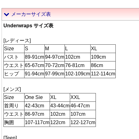
メーカーサイズ表
Underwraps サイズ表
[レディース]
Size
S
M
L
XL
バスト
89-91cm
94-97cm
102cm
109cm
ウエスト
65-67cm
70-72cm
76-81cm
86cm
ヒップ
91-94cm
97-99cm
102-109cm
112-114cm
[メンズ]
Size
One Sie
XL
XXL
首周り
42-43cm
43-44cm
46-47cm
ウエスト
86-97cm
102cm
107cm
胸囲
107-117cm
122cm
122-127cm
[Teen]