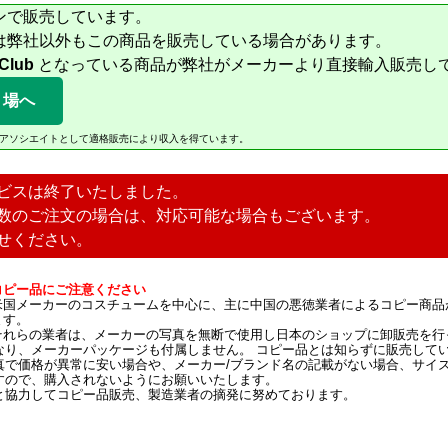
ンで販売しています。
は弊社以外もこの商品を販売している場合があります。
 Club
となっている商品が弊社がメーカーより直接輸入販売し
り場へ
Amazonアソシエイトとして適格販売により収入を得ています。
ビスは終了いたしました。
数のご注文の場合は、対応可能な場合もございます。
せください。
コピー品にご注意ください
米国メーカーのコスチュームを中心に、主に中国の悪徳業者によるコピー商品
ます。
それらの業者は、メーカーの写真を無断で使用し日本のショップに卸販売を行
なり、メーカーパッケージも付属しません。 コピー品とは知らずに販売して
真で価格が異常に安い場合や、メーカー/ブランド名の記載がない場合、サイ
すので、購入されないようにお願いいたします。
と協力してコピー品販売、製造業者の摘発に努めております。