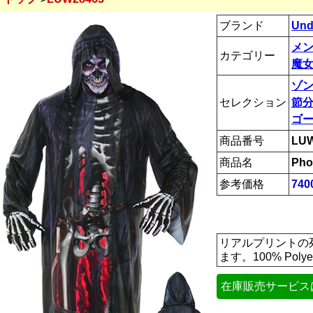
ブランド
Und
メ
カテゴリー
魔女
ゾ
セレクション
節
ゴ
商品番号
LUW
商品名
Pho
参考価格
74
リアルプリントの
ます。100% Pol
在庫販売サービス