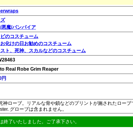
erwraps
ンズ
/悪魔/バンパイア
ンビのコスチューム
分お化けの日お勧めのコスチューム
ースト、死神、スカルなどのコスチューム
28463
to Real Robe Grim Reaper
00円
死神ローブ。リアルな骨や鎖などのプリントが施されたローブ
yester. グローブは含まれません。
は終了いたしました。ご了承下さい。