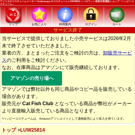
アメリカのコスチュームメーカー Underwraps のコスチューム LUW25814 ｜ハロウィン仮装衣装通販ショップ「ハッピーコ
スチューム」
トップ
お気に入り
利用案内
ログイン
カート
サービス終了
当サービスで提供しておりました小売サービスは2026年2月
末で終了させていただきました。
業者の方、まとまったご注文をご検討の方は、
卸販売サービ
ス
のご利用をご検討ください。
なお、在庫商品はアマゾンにて販売継続しております。
アマゾンの売り場へ
アマゾンでは弊社以外も同じ商品やコピー品を販売している
場合があります。
販売元が
Cat Fish Club
となっている商品が弊社がメーカー
より直接輸入販売している商品となります。
*ハッピーコスチュームは、Amazonアソシエイトとして適格販売により収入を得ています。
トップ
LUW25814