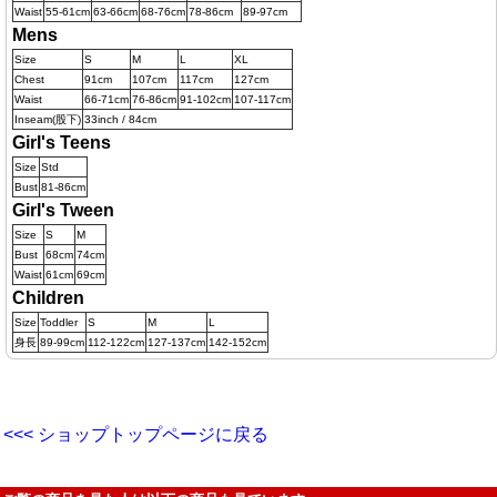
Waist
55-61cm
63-66cm
68-76cm
78-86cm
89-97cm
Mens
Size
S
M
L
XL
Chest
91cm
107cm
117cm
127cm
Waist
66-71cm
76-86cm
91-102cm
107-117cm
Inseam(股下)
33inch / 84cm
Girl's Teens
Size
Std
Bust
81-86cm
Girl's Tween
Size
S
M
Bust
68cm
74cm
Waist
61cm
69cm
Children
Size
Toddler
S
M
L
身長
89-99cm
112-122cm
127-137cm
142-152cm
<<< ショップトップページに戻る