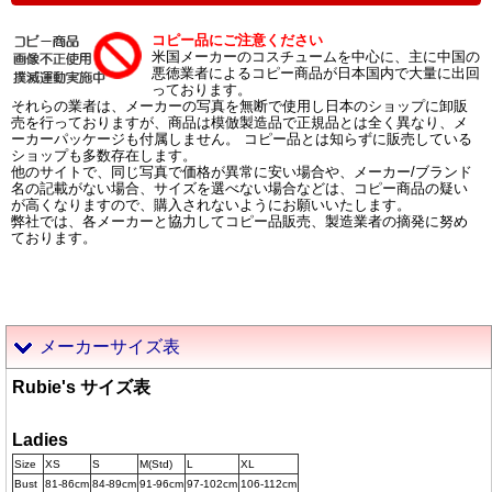
コピー品にご注意ください
米国メーカーのコスチュームを中心に、主に中国の
悪徳業者によるコピー商品が日本国内で大量に出回
っております。
それらの業者は、メーカーの写真を無断で使用し日本のショップに卸販
売を行っておりますが、商品は模倣製造品で正規品とは全く異なり、メ
ーカーパッケージも付属しません。 コピー品とは知らずに販売している
ショップも多数存在します。
他のサイトで、同じ写真で価格が異常に安い場合や、メーカー/ブランド
名の記載がない場合、サイズを選べない場合などは、コピー商品の疑い
が高くなりますので、購入されないようにお願いいたします。
弊社では、各メーカーと協力してコピー品販売、製造業者の摘発に努め
ております。
メーカーサイズ表
Rubie's サイズ表
Ladies
Size
XS
S
M(Std)
L
XL
Bust
81-86cm
84-89cm
91-96cm
97-102cm
106-112cm