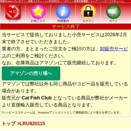
米国 Rubie's のハロウィン仮装コスチューム LRU820115 ｜ハロウィン仮装衣装通販ショップ「ハッピーコスチューム」
トップ
お気に入り
利用案内
ログイン
カート
サービス終了
当サービスで提供しておりました小売サービスは2026年2月
末で終了させていただきました。
業者の方、まとまったご注文をご検討の方は、
卸販売サービ
ス
のご利用をご検討ください。
なお、在庫商品はアマゾンにて販売継続しております。
アマゾンの売り場へ
アマゾンでは弊社以外も同じ商品やコピー品を販売している
場合があります。
販売元が
Cat Fish Club
となっている商品が弊社がメーカー
より直接輸入販売している商品となります。
*ハッピーコスチュームは、Amazonアソシエイトとして適格販売により収入を得ています。
トップ
LRU820115