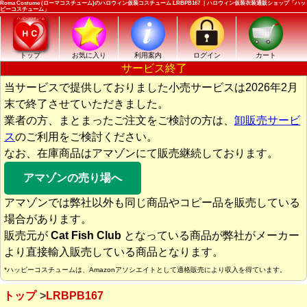
Roma Costume (ローマコスチューム)のハロウィン仮装コスチューム LRBPB167 ｜ハロウィン仮装衣装通販ショップ「ハッ
ピーコスチューム」
トップ
お気に入り
利用案内
ログイン
カート
サービス終了
当サービスで提供しておりました小売サービスは2026年2月
末で終了させていただきました。
業者の方、まとまったご注文をご検討の方は、
卸販売サービ
ス
のご利用をご検討ください。
なお、在庫商品はアマゾンにて販売継続しております。
アマゾンの売り場へ
アマゾンでは弊社以外も同じ商品やコピー品を販売している
場合があります。
販売元が
Cat Fish Club
となっている商品が弊社がメーカー
より直接輸入販売している商品となります。
*ハッピーコスチュームは、Amazonアソシエイトとして適格販売により収入を得ています。
トップ
LRBPB167