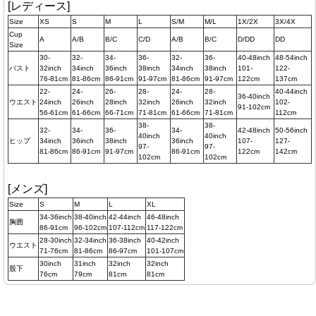
[レディース]
Size
XS
S
M
L
S/M
M/L
1X/2X
3X/4X
Cup
A
A/B
B/C
C/D
A/B
B/C
D/DD
DD
Size
30-
32-
34-
36-
32-
36-
40-48inch
48-54inch
バスト
32inch
34inch
36inch
38inch
34inch
38inch
101-
122-
76-81cm
81-86cm
86-91cm
91-97cm
81-86cm
91-97cm
122cm
137cm
22-
24-
26-
28-
24-
28-
40-44inch
36-40inch
ウエスト
24inch
26inch
28inch
32inch
26inch
32inch
102-
91-102cm
56-61cm
61-66cm
66-71cm
71-81cm
61-66cm
71-81cm
112cm
38-
38-
32-
34-
36-
34-
42-48inch
50-56inch
40inch
40inch
ヒップ
34inch
36inch
38inch
36inch
107-
127-
97-
97-
81-86cm
86-91cm
91-97cm
86-91cm
122cm
142cm
102cm
102cm
[メンズ]
Size
S
M
L
XL
34-36inch
38-40inch
42-44inch
46-48inch
胸囲
86-91cm
96-102cm
107-112cm
117-122cm
28-30inch
32-34inch
36-38inch
40-42inch
ウエスト
71-76cm
81-86cm
86-97cm
101-107cm
30inch
31inch
32inch
32inch
股下
76cm
79cm
81cm
81cm