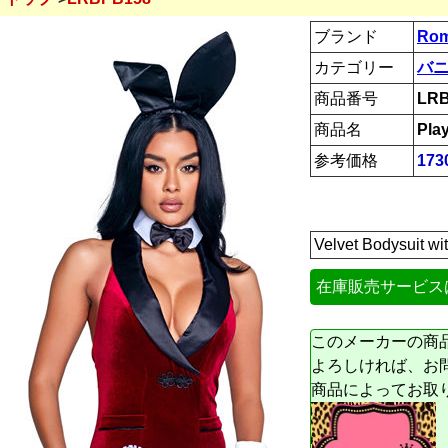
ブランド
Rom
カテゴリー
バ
商品番号
LR
商品名
Pla
参考価格
173
Velvet Bodysuit wit
在庫販売サービス
このメーカーの商
よろしければ、お
商品によってお取