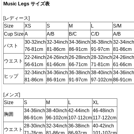
Music Legs サイズ表
[レディース]
Size
XS
S
M
L
S/M
Cup Size
A
A/B
B/C
C/D
A/B
30-32inch
32-34inch
34-36inch
36-38inch
32-34inc
バスト
76-81cm
81-86cm
86-91cm
91-97cm
81-86cm
22-24inch
24-26inch
26-28inch
28-32inch
24-26inc
ウエスト
56-61cm
61-66cm
66-71cm
71-81cm
61-66cm
32-34inch
34-36inch
36-38inch
38-40inch
34-36inc
ヒップ
81-86cm
86-91cm
91-97cm
97-102cm
86-91cm
[メンズ]
Size
S
M
L
XL
34-36inch
38-40inch
42-44inch
46-48inch
胸囲
86-91cm
96-102cm
107-112cm
117-122cm
28-30inch
32-34inch
36-38inch
40-42inch
ウエスト
71-76cm
81-86cm
86-97cm
101-107cm