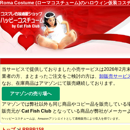
Roma Costume (ローマコスチューム)のハロウィン仮装
当サービスで提供しておりました小売サービスは2026年2月
業者の方、まとまったご注文をご検討の方は、
卸販売サービ
なお、在庫商品はアマゾンにて販売継続しております。
アマゾンの売り場へ
アマゾンでは弊社以外も同じ商品やコピー品を販売している
販売元が
Cat Fish Club
となっている商品が弊社がメーカー
*ハッピーコスチュームは、Amazonアソシエイトとして適格販売により収入を得ています。
トップ
LRBPB158