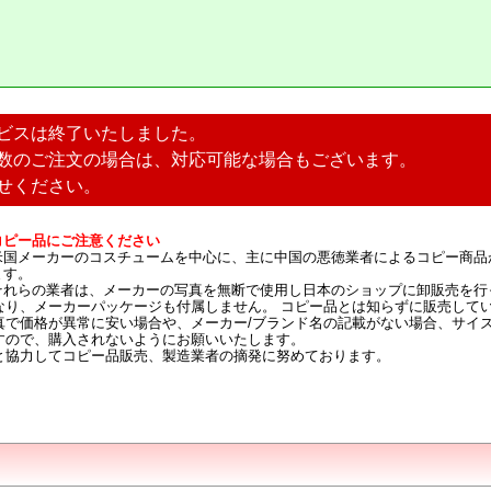
ビスは終了いたしました。
数のご注文の場合は、対応可能な場合もございます。
せください。
コピー品にご注意ください
米国メーカーのコスチュームを中心に、主に中国の悪徳業者によるコピー商品
ます。
それらの業者は、メーカーの写真を無断で使用し日本のショップに卸販売を行
なり、メーカーパッケージも付属しません。 コピー品とは知らずに販売して
真で価格が異常に安い場合や、メーカー/ブランド名の記載がない場合、サイ
すので、購入されないようにお願いいたします。
と協力してコピー品販売、製造業者の摘発に努めております。