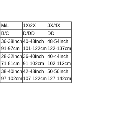
M/L
1X/2X
3X/4X
B/C
D/DD
DD
h
36-38inch
40-48inch
48-54inch
91-97cm
101-122cm
122-137cm
h
28-32inch
36-40inch
40-44inch
71-81cm
91-102cm
102-112cm
h
38-40inch
42-48inch
50-56inch
97-102cm
107-122cm
127-142cm