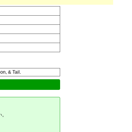
on, & Tail.
い。