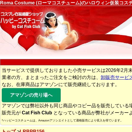
Roma Costume (ローマコスチューム)のハロウィン仮装
当サービスで提供しておりました小売サービスは2026年2月
業者の方、まとまったご注文をご検討の方は、
卸販売サービ
なお、在庫商品はアマゾンにて販売継続しております。
アマゾンの売り場へ
アマゾンでは弊社以外も同じ商品やコピー品を販売している
販売元が
Cat Fish Club
となっている商品が弊社がメーカー
*ハッピーコスチュームは、Amazonアソシエイトとして適格販売により収入を得ています。
トップ
LRBPB156