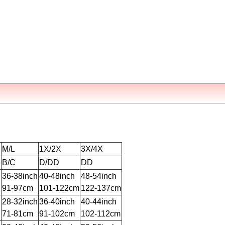
M/L
1X/2X
3X/4X
B/C
D/DD
DD
h
36-38inch
40-48inch
48-54inch
91-97cm
101-122cm
122-137cm
h
28-32inch
36-40inch
40-44inch
71-81cm
91-102cm
102-112cm