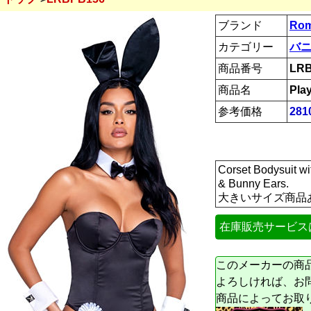
ブランド
Rom
カテゴリー
バ
商品番号
LR
商品名
Pla
参考価格
281
Corset Bodysuit wi
& Bunny Ears.
大きいサイズ商品
在庫販売サービス
このメーカーの商
よろしければ、お
商品によってお取