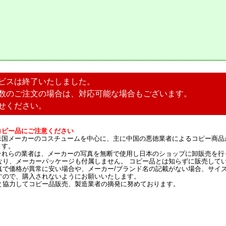
ビスは終了いたしました。
数のご注文の場合は、対応可能な場合もございます。
せください。
コピー品にご注意ください
米国メーカーのコスチュームを中心に、主に中国の悪徳業者によるコピー商品
ます。
それらの業者は、メーカーの写真を無断で使用し日本のショップに卸販売を行
なり、メーカーパッケージも付属しません。 コピー品とは知らずに販売して
真で価格が異常に安い場合や、メーカー/ブランド名の記載がない場合、サイ
すので、購入されないようにお願いいたします。
と協力してコピー品販売、製造業者の摘発に努めております。