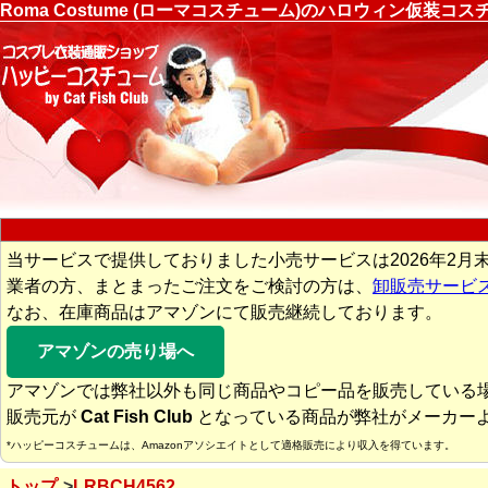
Roma Costume (ローマコスチューム)のハロウィン仮装
当サービスで提供しておりました小売サービスは2026年2月
業者の方、まとまったご注文をご検討の方は、
卸販売サービ
なお、在庫商品はアマゾンにて販売継続しております。
アマゾンの売り場へ
アマゾンでは弊社以外も同じ商品やコピー品を販売している
販売元が
Cat Fish Club
となっている商品が弊社がメーカー
*ハッピーコスチュームは、Amazonアソシエイトとして適格販売により収入を得ています。
トップ
LRBCH4562