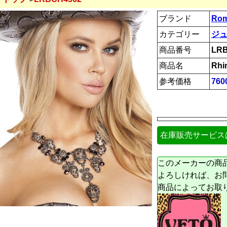
ブランド
Rom
カテゴリー
ジ
商品番号
LR
商品名
Rhi
参考価格
76
在庫販売サービス
このメーカーの商
よろしければ、お
商品によってお取