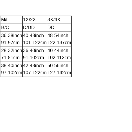
M/L
1X/2X
3X/4X
B/C
D/DD
DD
h
36-38inch
40-48inch
48-54inch
91-97cm
101-122cm
122-137cm
h
28-32inch
36-40inch
40-44inch
71-81cm
91-102cm
102-112cm
h
38-40inch
42-48inch
50-56inch
97-102cm
107-122cm
127-142cm