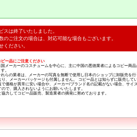
ビスは終了いたしました。
数のご注文の場合は、対応可能な場合もございます。
せください。
コピー品にご注意ください
米国メーカーのコスチュームを中心に、主に中国の悪徳業者によるコピー商品
ます。
それらの業者は、メーカーの写真を無断で使用し日本のショップに卸販売を行
なり、メーカーパッケージも付属しません。 コピー品とは知らずに販売して
真で価格が異常に安い場合や、メーカー/ブランド名の記載がない場合、サイ
すので、購入されないようにお願いいたします。
と協力してコピー品販売、製造業者の摘発に努めております。