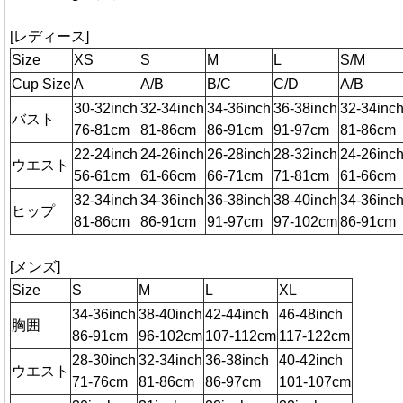
[レディース]
Size
XS
S
M
L
S/M
Cup Size
A
A/B
B/C
C/D
A/B
30-32inch
32-34inch
34-36inch
36-38inch
32-34inc
バスト
76-81cm
81-86cm
86-91cm
91-97cm
81-86cm
22-24inch
24-26inch
26-28inch
28-32inch
24-26inc
ウエスト
56-61cm
61-66cm
66-71cm
71-81cm
61-66cm
32-34inch
34-36inch
36-38inch
38-40inch
34-36inc
ヒップ
81-86cm
86-91cm
91-97cm
97-102cm
86-91cm
[メンズ]
Size
S
M
L
XL
34-36inch
38-40inch
42-44inch
46-48inch
胸囲
86-91cm
96-102cm
107-112cm
117-122cm
28-30inch
32-34inch
36-38inch
40-42inch
ウエスト
71-76cm
81-86cm
86-97cm
101-107cm