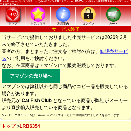
Roma Costume (ローマコスチューム)のハロウィン仮装コスチューム LRB6354 ｜ハロウィン仮装衣装通販ショップ「ハッピ
ーコスチューム」
トップ
お気に入り
利用案内
ログイン
カート
サービス終了
当サービスで提供しておりました小売サービスは2026年2月
末で終了させていただきました。
業者の方、まとまったご注文をご検討の方は、
卸販売サービ
ス
のご利用をご検討ください。
なお、在庫商品はアマゾンにて販売継続しております。
アマゾンの売り場へ
アマゾンでは弊社以外も同じ商品やコピー品を販売している
場合があります。
販売元が
Cat Fish Club
となっている商品が弊社がメーカー
より直接輸入販売している商品となります。
*ハッピーコスチュームは、Amazonアソシエイトとして適格販売により収入を得ています。
トップ
LRB6354