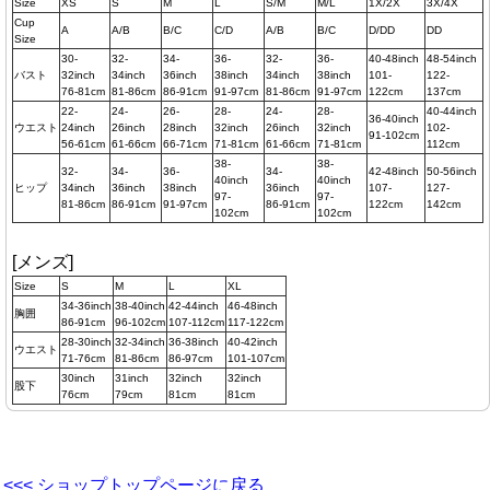
Size
XS
S
M
L
S/M
M/L
1X/2X
3X/4X
Cup
A
A/B
B/C
C/D
A/B
B/C
D/DD
DD
Size
30-
32-
34-
36-
32-
36-
40-48inch
48-54inch
バスト
32inch
34inch
36inch
38inch
34inch
38inch
101-
122-
76-81cm
81-86cm
86-91cm
91-97cm
81-86cm
91-97cm
122cm
137cm
22-
24-
26-
28-
24-
28-
40-44inch
36-40inch
ウエスト
24inch
26inch
28inch
32inch
26inch
32inch
102-
91-102cm
56-61cm
61-66cm
66-71cm
71-81cm
61-66cm
71-81cm
112cm
38-
38-
32-
34-
36-
34-
42-48inch
50-56inch
40inch
40inch
ヒップ
34inch
36inch
38inch
36inch
107-
127-
97-
97-
81-86cm
86-91cm
91-97cm
86-91cm
122cm
142cm
102cm
102cm
[メンズ]
Size
S
M
L
XL
34-36inch
38-40inch
42-44inch
46-48inch
胸囲
86-91cm
96-102cm
107-112cm
117-122cm
28-30inch
32-34inch
36-38inch
40-42inch
ウエスト
71-76cm
81-86cm
86-97cm
101-107cm
30inch
31inch
32inch
32inch
股下
76cm
79cm
81cm
81cm
<<< ショップトップページに戻る