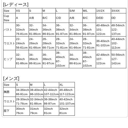
[レディース]
Size
XS
S
M
L
S/M
M/L
1X/2X
3X/4X
Cup
A
A/B
B/C
C/D
A/B
B/C
D/DD
DD
Size
30-
32-
34-
36-
32-
36-
40-48inch
48-54inch
バスト
32inch
34inch
36inch
38inch
34inch
38inch
101-
122-
76-81cm
81-86cm
86-91cm
91-97cm
81-86cm
91-97cm
122cm
137cm
22-
24-
26-
28-
24-
28-
40-44inch
36-40inch
ウエスト
24inch
26inch
28inch
32inch
26inch
32inch
102-
91-102cm
56-61cm
61-66cm
66-71cm
71-81cm
61-66cm
71-81cm
112cm
38-
38-
32-
34-
36-
34-
42-48inch
50-56inch
40inch
40inch
ヒップ
34inch
36inch
38inch
36inch
107-
127-
97-
97-
81-86cm
86-91cm
91-97cm
86-91cm
122cm
142cm
102cm
102cm
[メンズ]
Size
S
M
L
XL
34-36inch
38-40inch
42-44inch
46-48inch
胸囲
86-91cm
96-102cm
107-112cm
117-122cm
28-30inch
32-34inch
36-38inch
40-42inch
ウエスト
71-76cm
81-86cm
86-97cm
101-107cm
30inch
31inch
32inch
32inch
股下
76cm
79cm
81cm
81cm