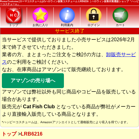
Roma Costume (ローマコスチューム)のハロウィン仮装コスチューム LRB6216 ｜ハロウィン仮装衣装通販ショップ「ハッピ
ーコスチューム」
トップ
お気に入り
利用案内
ログイン
カート
サービス終了
当サービスで提供しておりました小売サービスは2026年2月
末で終了させていただきました。
業者の方、まとまったご注文をご検討の方は、
卸販売サービ
ス
のご利用をご検討ください。
なお、在庫商品はアマゾンにて販売継続しております。
アマゾンの売り場へ
アマゾンでは弊社以外も同じ商品やコピー品を販売している
場合があります。
販売元が
Cat Fish Club
となっている商品が弊社がメーカー
より直接輸入販売している商品となります。
*ハッピーコスチュームは、Amazonアソシエイトとして適格販売により収入を得ています。
トップ
LRB6216