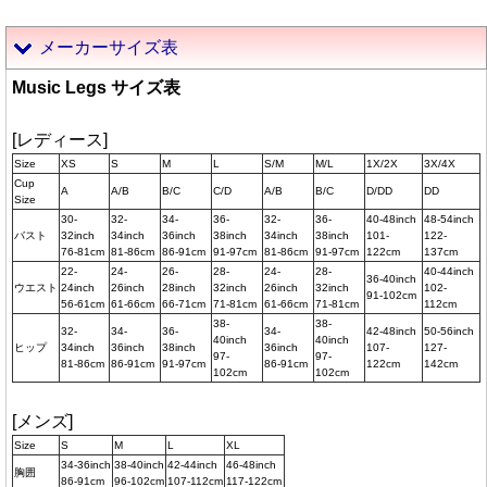
メーカーサイズ表
Music Legs サイズ表
[レディース]
Size
XS
S
M
L
S/M
M/L
1X/2X
3X/4X
Cup
A
A/B
B/C
C/D
A/B
B/C
D/DD
DD
Size
30-
32-
34-
36-
32-
36-
40-48inch
48-54inch
バスト
32inch
34inch
36inch
38inch
34inch
38inch
101-
122-
76-81cm
81-86cm
86-91cm
91-97cm
81-86cm
91-97cm
122cm
137cm
22-
24-
26-
28-
24-
28-
40-44inch
36-40inch
ウエスト
24inch
26inch
28inch
32inch
26inch
32inch
102-
91-102cm
56-61cm
61-66cm
66-71cm
71-81cm
61-66cm
71-81cm
112cm
38-
38-
32-
34-
36-
34-
42-48inch
50-56inch
40inch
40inch
ヒップ
34inch
36inch
38inch
36inch
107-
127-
97-
97-
81-86cm
86-91cm
91-97cm
86-91cm
122cm
142cm
102cm
102cm
[メンズ]
Size
S
M
L
XL
34-36inch
38-40inch
42-44inch
46-48inch
胸囲
86-91cm
96-102cm
107-112cm
117-122cm