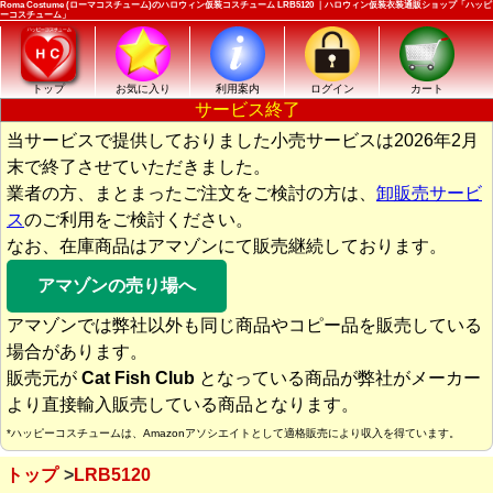
Roma Costume (ローマコスチューム)のハロウィン仮装コスチューム LRB5120 ｜ハロウィン仮装衣装通販ショップ「ハッピ
ーコスチューム」
トップ
お気に入り
利用案内
ログイン
カート
サービス終了
当サービスで提供しておりました小売サービスは2026年2月
末で終了させていただきました。
業者の方、まとまったご注文をご検討の方は、
卸販売サービ
ス
のご利用をご検討ください。
なお、在庫商品はアマゾンにて販売継続しております。
アマゾンの売り場へ
アマゾンでは弊社以外も同じ商品やコピー品を販売している
場合があります。
販売元が
Cat Fish Club
となっている商品が弊社がメーカー
より直接輸入販売している商品となります。
*ハッピーコスチュームは、Amazonアソシエイトとして適格販売により収入を得ています。
トップ
LRB5120