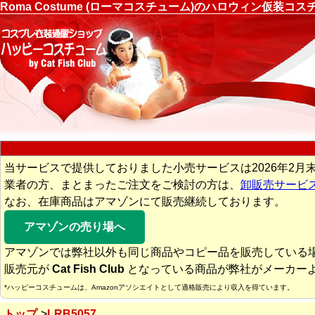
Roma Costume (ローマコスチューム)のハロウィン仮装
当サービスで提供しておりました小売サービスは2026年2月
業者の方、まとまったご注文をご検討の方は、
卸販売サービ
なお、在庫商品はアマゾンにて販売継続しております。
アマゾンの売り場へ
アマゾンでは弊社以外も同じ商品やコピー品を販売している
販売元が
Cat Fish Club
となっている商品が弊社がメーカー
*ハッピーコスチュームは、Amazonアソシエイトとして適格販売により収入を得ています。
トップ
LRB5057