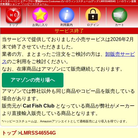
イースターバニー エアーブロー置物|Morris Costumes のハロウィンコスチューム/グッズ LMRSS46554G ｜ハロウィン仮装
衣装通販ショップ「ハッピーコスチューム」
トップ
お気に入り
利用案内
ログイン
カート
サービス終了
当サービスで提供しておりました小売サービスは2026年2月
末で終了させていただきました。
業者の方、まとまったご注文をご検討の方は、
卸販売サービ
ス
のご利用をご検討ください。
なお、在庫商品はアマゾンにて販売継続しております。
アマゾンの売り場へ
アマゾンでは弊社以外も同じ商品やコピー品を販売している
場合があります。
販売元が
Cat Fish Club
となっている商品が弊社がメーカー
より直接輸入販売している商品となります。
*ハッピーコスチュームは、Amazonアソシエイトとして適格販売により収入を得ています。
トップ
LMRSS46554G