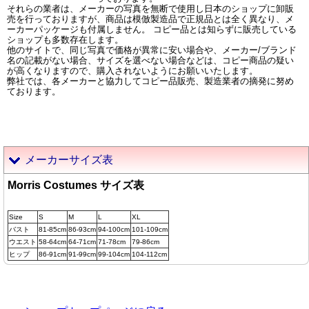
それらの業者は、メーカーの写真を無断で使用し日本のショップに卸販
売を行っておりますが、商品は模倣製造品で正規品とは全く異なり、メ
ーカーパッケージも付属しません。 コピー品とは知らずに販売している
ショップも多数存在します。
他のサイトで、同じ写真で価格が異常に安い場合や、メーカー/ブランド
名の記載がない場合、サイズを選べない場合などは、コピー商品の疑い
が高くなりますので、購入されないようにお願いいたします。
弊社では、各メーカーと協力してコピー品販売、製造業者の摘発に努め
ております。
メーカーサイズ表
Morris Costumes サイズ表
Size
S
M
L
XL
バスト
81-85cm
86-93cm
94-100cm
101-109cm
ウエスト
58-64cm
64-71cm
71-78cm
79-86cm
ヒップ
86-91cm
91-99cm
99-104cm
104-112cm