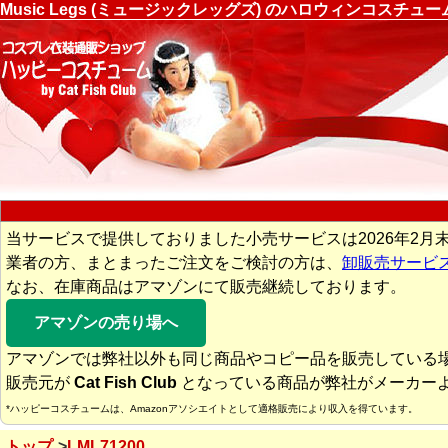
Music Legs (ミュージックレッグズ) のハロウィンコスチ
当サービスで提供しておりました小売サービスは2026年2月
業者の方、まとまったご注文をご検討の方は、
卸販売サービ
なお、在庫商品はアマゾンにて販売継続しております。
アマゾンの売り場へ
アマゾンでは弊社以外も同じ商品やコピー品を販売している
販売元が
Cat Fish Club
となっている商品が弊社がメーカー
*ハッピーコスチュームは、Amazonアソシエイトとして適格販売により収入を得ています。
トップ
LML71200