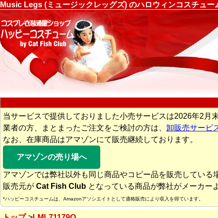
Music Legs (ミュージックレッグズ) のハロウィンコスチ
当サービスで提供しておりました小売サービスは2026年2月
業者の方、まとまったご注文をご検討の方は、
卸販売サービ
なお、在庫商品はアマゾンにて販売継続しております。
アマゾンの売り場へ
アマゾンでは弊社以外も同じ商品やコピー品を販売している
販売元が
Cat Fish Club
となっている商品が弊社がメーカー
*ハッピーコスチュームは、Amazonアソシエイトとして適格販売により収入を得ています。
トップ
LML71179Q