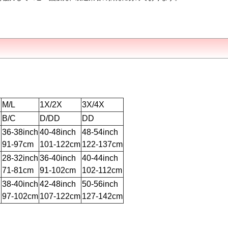
M/L
1X/2X
3X/4X
B/C
D/DD
DD
h
36-38inch
40-48inch
48-54inch
91-97cm
101-122cm
122-137cm
h
28-32inch
36-40inch
40-44inch
71-81cm
91-102cm
102-112cm
h
38-40inch
42-48inch
50-56inch
97-102cm
107-122cm
127-142cm