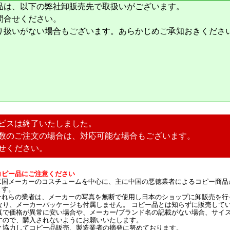
品は、以下の弊社卸販売先で取扱いがございます。
問合せください。
り扱いがない場合もございます。あらかじめご承知おきくださ
ビスは終了いたしました。
数のご注文の場合は、対応可能な場合もございます。
せください。
コピー品にご注意ください
米国メーカーのコスチュームを中心に、主に中国の悪徳業者によるコピー商品
ます。
それらの業者は、メーカーの写真を無断で使用し日本のショップに卸販売を行
なり、メーカーパッケージも付属しません。 コピー品とは知らずに販売して
真で価格が異常に安い場合や、メーカー/ブランド名の記載がない場合、サイ
すので、購入されないようにお願いいたします。
と協力してコピー品販売、製造業者の摘発に努めております。