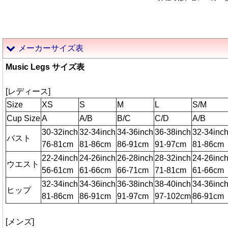
メーカーサイズ表
Music Legs サイズ表
[レディース]
Size
XS
S
M
L
S/M
Cup Size
A
A/B
B/C
C/D
A/B
30-32inch
32-34inch
34-36inch
36-38inch
32-34inc
バスト
76-81cm
81-86cm
86-91cm
91-97cm
81-86cm
22-24inch
24-26inch
26-28inch
28-32inch
24-26inc
ウエスト
56-61cm
61-66cm
66-71cm
71-81cm
61-66cm
32-34inch
34-36inch
36-38inch
38-40inch
34-36inc
ヒップ
81-86cm
86-91cm
91-97cm
97-102cm
86-91cm
[メンズ]