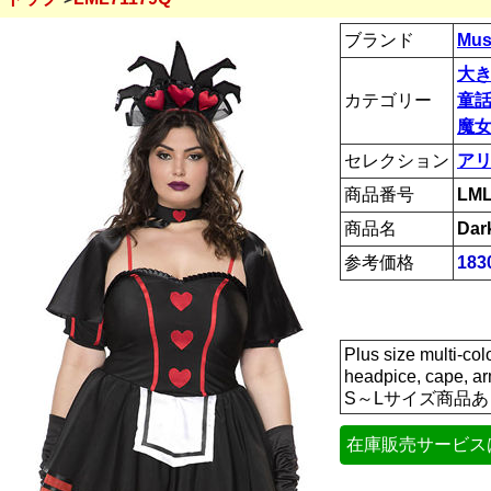
ブランド
Mus
大
カテゴリー
童話
魔女
セレクション
ア
商品番号
LML
商品名
Dar
参考価格
183
Plus size multi-col
headpice, cape, a
S～Lサイズ商品あ
在庫販売サービス