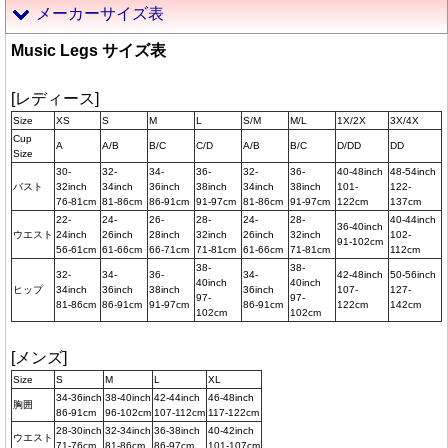
メーカーサイズ表
Music Legs サイズ表
[レディース]
Size
XS
S
M
L
S/M
M/L
1X/2X
3X/4X
Cup
A
A/B
B/C
C/D
A/B
B/C
D/DD
DD
Size
30-
32-
34-
36-
32-
36-
40-48inch
48-54inch
バスト
32inch
34inch
36inch
38inch
34inch
38inch
101-
122-
76-81cm
81-86cm
86-91cm
91-97cm
81-86cm
91-97cm
122cm
137cm
22-
24-
26-
28-
24-
28-
40-44inch
36-40inch
ウエスト
24inch
26inch
28inch
32inch
26inch
32inch
102-
91-102cm
56-61cm
61-66cm
66-71cm
71-81cm
61-66cm
71-81cm
112cm
38-
38-
32-
34-
36-
34-
42-48inch
50-56inch
40inch
40inch
ヒップ
34inch
36inch
38inch
36inch
107-
127-
97-
97-
81-86cm
86-91cm
91-97cm
86-91cm
122cm
142cm
102cm
102cm
[メンズ]
Size
S
M
L
XL
34-36inch
38-40inch
42-44inch
46-48inch
胸囲
86-91cm
96-102cm
107-112cm
117-122cm
28-30inch
32-34inch
36-38inch
40-42inch
ウエスト
71-76cm
81-86cm
86-97cm
101-107cm