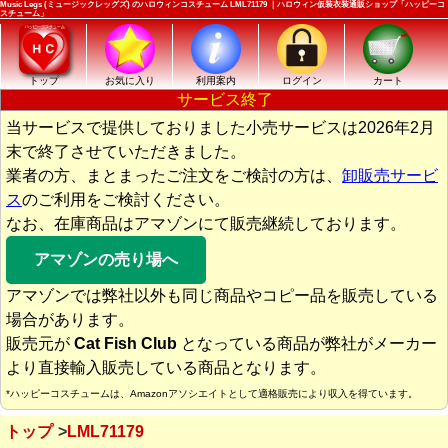
Music Legs (ミュージックレッグズ) のハロウィンコスチューム LML71179 ｜ハロウィン仮装衣装通販ショップ「ハッピーコ
スチューム」
トップ
お気に入り
利用案内
ログイン
カート
サービス終了
当サービスで提供しておりました小売サービスは2026年2月
末で終了させていただきました。
業者の方、まとまったご注文をご検討の方は、
卸販売サービ
ス
のご利用をご検討ください。
なお、在庫商品はアマゾンにて販売継続しております。
アマゾンの売り場へ
アマゾンでは弊社以外も同じ商品やコピー品を販売している
場合があります。
販売元が
Cat Fish Club
となっている商品が弊社がメーカー
より直接輸入販売している商品となります。
*ハッピーコスチュームは、Amazonアソシエイトとして適格販売により収入を得ています。
トップ
LML71179