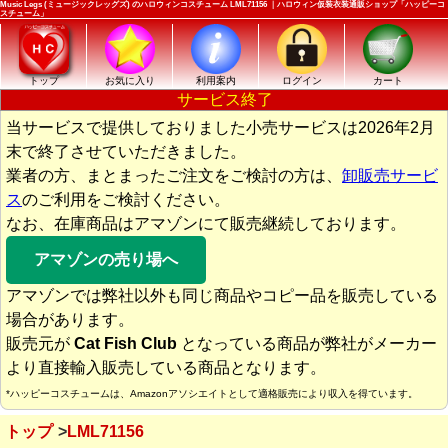
Music Legs (ミュージックレッグズ) のハロウィンコスチューム LML71156 ｜ハロウィン仮装衣装通販ショップ「ハッピーコ
スチューム」
トップ
お気に入り
利用案内
ログイン
カート
サービス終了
当サービスで提供しておりました小売サービスは2026年2月
末で終了させていただきました。
業者の方、まとまったご注文をご検討の方は、
卸販売サービ
ス
のご利用をご検討ください。
なお、在庫商品はアマゾンにて販売継続しております。
アマゾンの売り場へ
アマゾンでは弊社以外も同じ商品やコピー品を販売している
場合があります。
販売元が
Cat Fish Club
となっている商品が弊社がメーカー
より直接輸入販売している商品となります。
*ハッピーコスチュームは、Amazonアソシエイトとして適格販売により収入を得ています。
トップ
LML71156