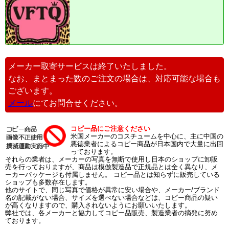
メーカー取寄サービスは終了いたしました。
なお、まとまった数のご注文の場合は、対応可能な場合も
ございます。
メール
にてお問合せください。
コピー品にご注意ください
米国メーカーのコスチュームを中心に、主に中国の
悪徳業者によるコピー商品が日本国内で大量に出回
っております。
それらの業者は、メーカーの写真を無断で使用し日本のショップに卸販
売を行っておりますが、商品は模倣製造品で正規品とは全く異なり、メ
ーカーパッケージも付属しません。 コピー品とは知らずに販売している
ショップも多数存在します。
他のサイトで、同じ写真で価格が異常に安い場合や、メーカー/ブランド
名の記載がない場合、サイズを選べない場合などは、コピー商品の疑い
が高くなりますので、購入されないようにお願いいたします。
弊社では、各メーカーと協力してコピー品販売、製造業者の摘発に努め
ております。