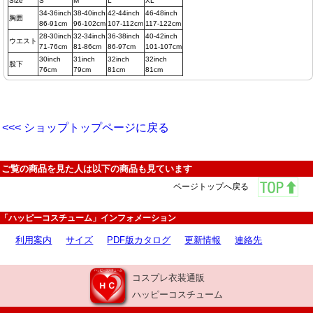
Size
S
M
L
XL
34-36inch
38-40inch
42-44inch
46-48inch
胸囲
86-91cm
96-102cm
107-112cm
117-122cm
28-30inch
32-34inch
36-38inch
40-42inch
ウエスト
71-76cm
81-86cm
86-97cm
101-107cm
30inch
31inch
32inch
32inch
股下
76cm
79cm
81cm
81cm
<<< ショップトップページに戻る
ご覧の商品を見た人は以下の商品も見ています
ページトップへ戻る
「ハッピーコスチューム」インフォメーション
利用案内
サイズ
PDF版カタログ
更新情報
連絡先
コスプレ衣装通販
ハッピーコスチューム