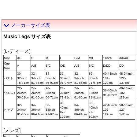
メーカーサイズ表
Music Legs サイズ表
[レディース]
Size
XS
S
M
L
S/M
M/L
1X/2X
3X/4X
Cup
A
A/B
B/C
C/D
A/B
B/C
D/DD
DD
Size
30-
32-
34-
36-
32-
36-
40-48inch
48-54inch
バスト
32inch
34inch
36inch
38inch
34inch
38inch
101-
122-
76-81cm
81-86cm
86-91cm
91-97cm
81-86cm
91-97cm
122cm
137cm
22-
24-
26-
28-
24-
28-
40-44inch
36-40inch
ウエスト
24inch
26inch
28inch
32inch
26inch
32inch
102-
91-102cm
56-61cm
61-66cm
66-71cm
71-81cm
61-66cm
71-81cm
112cm
38-
38-
32-
34-
36-
34-
42-48inch
50-56inch
40inch
40inch
ヒップ
34inch
36inch
38inch
36inch
107-
127-
97-
97-
81-86cm
86-91cm
91-97cm
86-91cm
122cm
142cm
102cm
102cm
[メンズ]